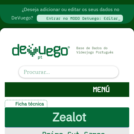
¿Deseja adicionar ou editar os seus dados no
DeVuego?
Entrar no MODO DeVuego: Editar_
MENÚ
Ficha técnica
Zealot