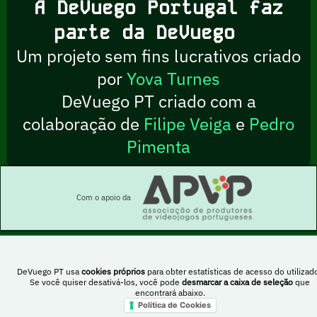
A DeVuego Portugal faz
parte da DeVuego
Um projeto sem fins lucrativos criado
por
Yova Turnes
DeVuego PT criado com a
colaboração de
Filipe Veiga
e
Pedro
Pimenta
Com o apoio da
DeVuego PT usa
cookies próprios
para obter estatísticas de acesso do utilizado
Esta obra está sob uma licença Creative Commons Atribuição-NãoComercial-
Se você quiser desativá-los, você pode
desmarcar a caixa de seleção
que
PartilhaIgual 4.0 Internacional
encontrará abaixo.
Política de Cookies