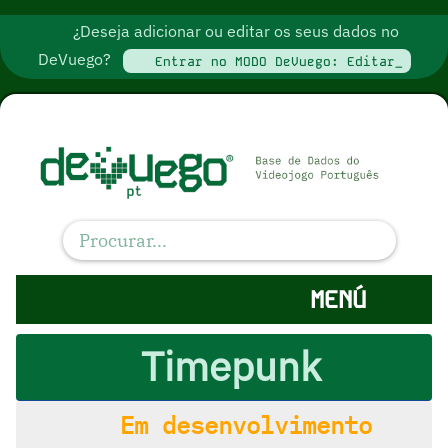
¿Deseja adicionar ou editar os seus dados no
DeVuego?
Entrar no MODO DeVuego: Editar_
MENÚ
Timepunk
Em desenvolvimento