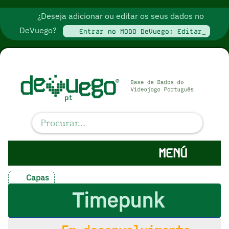
¿Deseja adicionar ou editar os seus dados no
DeVuego?
Entrar no MODO DeVuego: Editar_
MENÚ
Capas
Timepunk