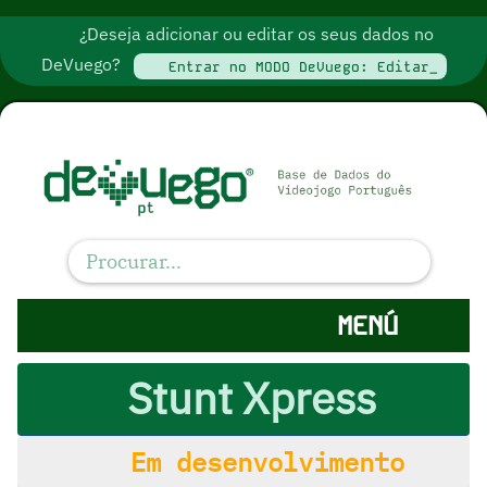
¿Deseja adicionar ou editar os seus dados no
DeVuego?
Entrar no MODO DeVuego: Editar_
MENÚ
Stunt Xpress
Em desenvolvimento