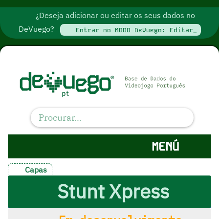
¿Deseja adicionar ou editar os seus dados no
DeVuego?
Entrar no MODO DeVuego: Editar_
MENÚ
Capas
Stunt Xpress