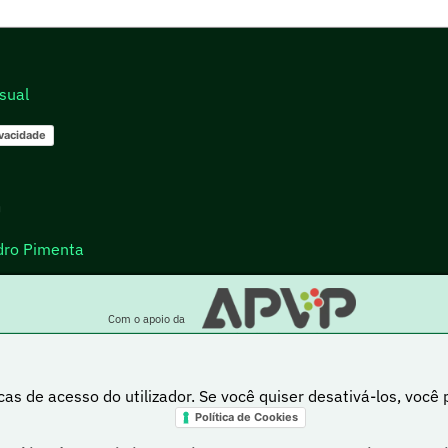
sual
ivacidade
go
dro Pimenta
Com o apoio da
cas de acesso do utilizador. Se você quiser desativá-los, você
Política de Cookies
a está sob uma licença Creative Commons Atribuição-NãoComercial-PartilhaIgual 4.0 Inte