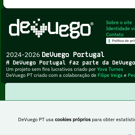
Sobre o site
Identidade vi
Contato
Política de pr
2024-2026
DeVuego Portugal
A DeVuego Portugal faz parte da DeVue
Um projeto sem fins lucrativos criado por
Yova Turnes
DeVuego PT criado com a colaboração de
Filipe Veiga
e
Pe
DeVuego PT usa
cookies próprios
para obter estatísti
Esta obr