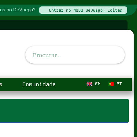
ados no DeVuego?
Entrar no MODO DeVuego: Editar_
s
Comunidade
EN
PT