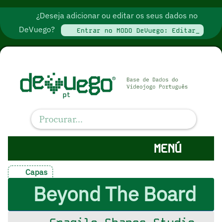
¿Deseja adicionar ou editar os seus dados no
DeVuego?
Entrar no MODO DeVuego: Editar_
MENÚ
Capas
Beyond The Board