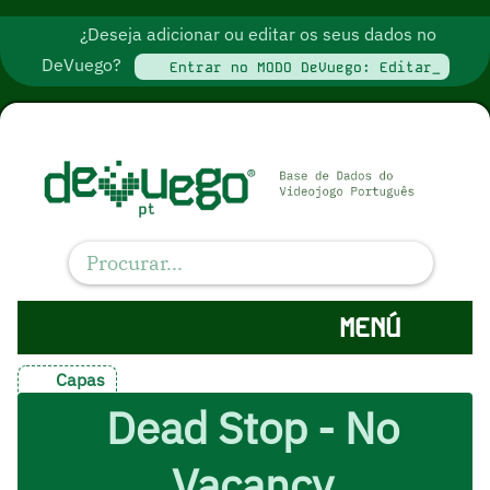
¿Deseja adicionar ou editar os seus dados no
DeVuego?
Entrar no MODO DeVuego: Editar_
MENÚ
Capas
Dead Stop - No
Vacancy