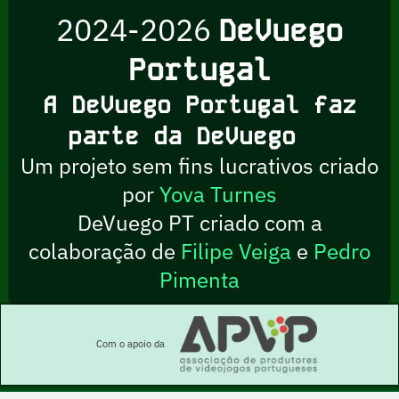
2024-2026
DeVuego
Portugal
A DeVuego Portugal faz
parte da DeVuego
Um projeto sem fins lucrativos criado
por
Yova Turnes
DeVuego PT criado com a
colaboração de
Filipe Veiga
e
Pedro
Pimenta
Com o apoio da