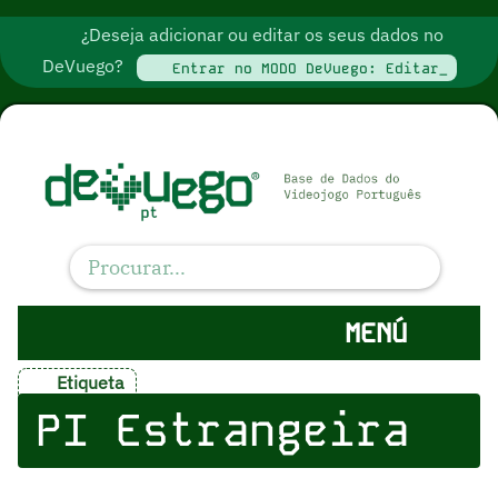
¿Deseja adicionar ou editar os seus dados no
DeVuego?
Entrar no MODO DeVuego: Editar_
MENÚ
Etiqueta
PI Estrangeira