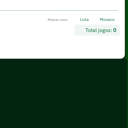
Lista
Mosaico
Mostrar como
Total jogos:
0