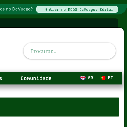
ados no DeVuego?
Entrar no MODO DeVuego: Editar_
s
Comunidade
EN
PT