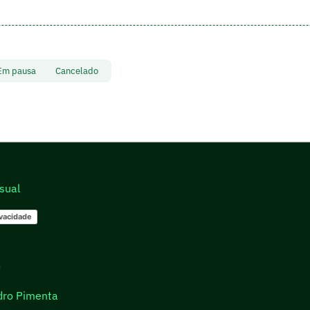
Em pausa
Cancelado
sual
ivacidade
go
dro Pimenta