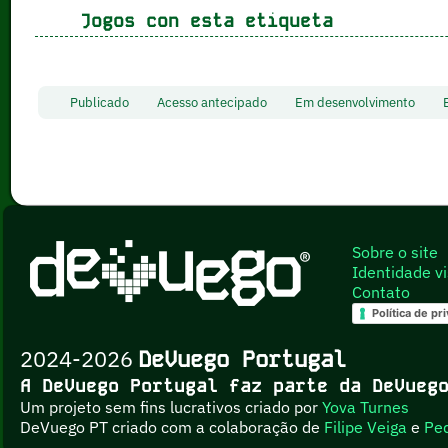
Jogos con esta etiqueta
Publicado
Acesso antecipado
Em desenvolvimento
Sobre o site
Identidade vi
Contato
Política de pr
2024-2026
DeVuego Portugal
A DeVuego Portugal faz parte da DeVue
Um projeto sem fins lucrativos criado por
Yova Turnes
DeVuego PT criado com a colaboração de
Filipe Veiga
e
Pe