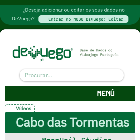
¿Deseja adicionar ou editar os seus dados no
DeVuego?
Entrar no MODO DeVuego: Editar_
MENÚ
Vídeos
Cabo das Tormentas