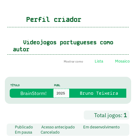
Perfil criador
Videojogos portugueses como
autor
Lista
Mosaico
Mostrar como
TÍTULO
PUBL
BrainStorm!
Bruno Teixeira
2025
Total jogos:
1
Publicado
Acesso antecipado
Em desenvolvimento
Em pausa
Cancelado