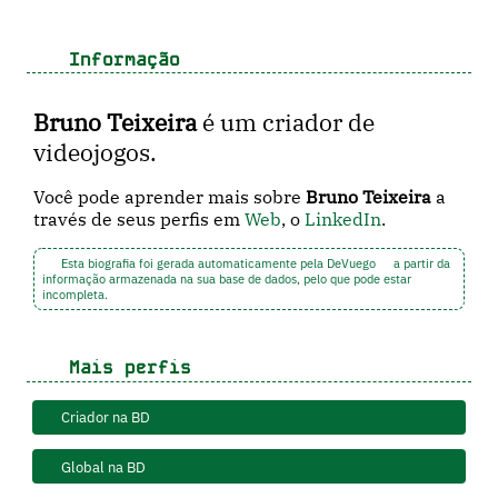
Informação
Bruno Teixeira
é um criador de
videojogos.
Você pode aprender mais sobre
Bruno Teixeira
a
través de seus perfis em
Web
, o
LinkedIn
.
Esta biografia foi gerada automaticamente pela DeVuego
a partir da
informação armazenada na sua base de dados, pelo que pode estar
incompleta.
Mais perfis
Criador na BD
Global na BD