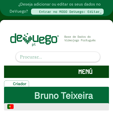
¿Deseja adicionar ou editar os seus dados no
DeVuego?
Entrar no MODO DeVuego: Editar_
MENÚ
Criador
Bruno Teixeira