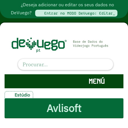
¿Deseja adicionar ou editar os seus dados no
DeVuego?
Entrar no MODO DeVuego: Editar_
MENÚ
Estúdio
Avlisoft