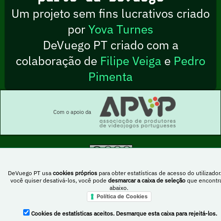
Um projeto sem fins lucrativos criado
por
Yova Turnes
DeVuego PT criado com a
colaboração de
Filipe Veiga
e
Pedro
Pimenta
Com o apoio da
Esta obra está sob uma licença Creative Commons Atribuição-NãoComercial-
PartilhaIgual 4.0 Internacional
DeVuego PT usa
cookies próprios
para obter estatísticas de acesso do utilizador
você quiser desativá-los, você pode
desmarcar a caixa de seleção
que encontr
abaixo.
Política de Cookies
DeVuego Espanha
DeVuego LATAM
Cookies de estatísticas aceitos. Desmarque esta caixa para rejeitá-los.
DeVuego Portugal