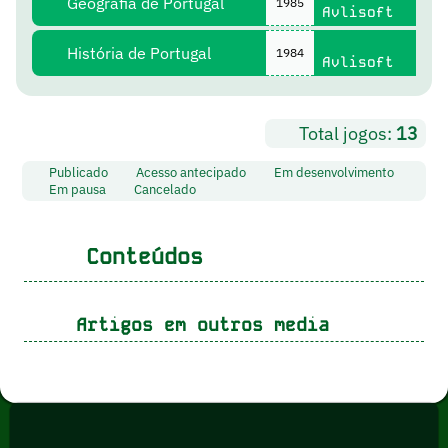
Geografia de Portugal
1985
Avlisoft
História de Portugal
1984
Avlisoft
Total jogos:
13
Publicado
Acesso antecipado
Em desenvolvimento
Em pausa
Cancelado
Conteúdos
Artigos em outros media