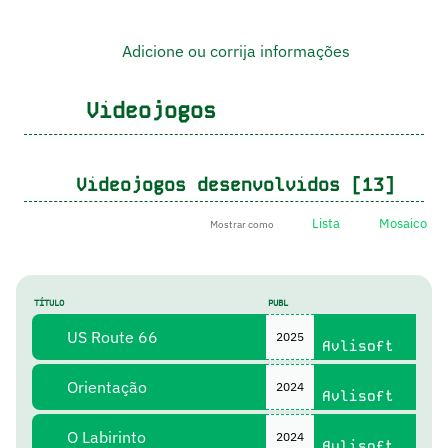
Adicione ou corrija informações
Videojogos
Videojogos desenvolvidos [13]
Lista
Mosaico
Mostrar como
TÍTULO
PUBL
US Route 66
2025
Avlisoft
Orientação
2024
Avlisoft
O Labirinto
2024
Avlisoft