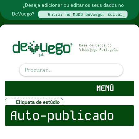
¿Deseja adicionar ou editar os seus dados no
DeVuego?
Entrar no MODO DeVuego: Editar_
MENÚ
Etiqueta de estúdio
Auto-publicado