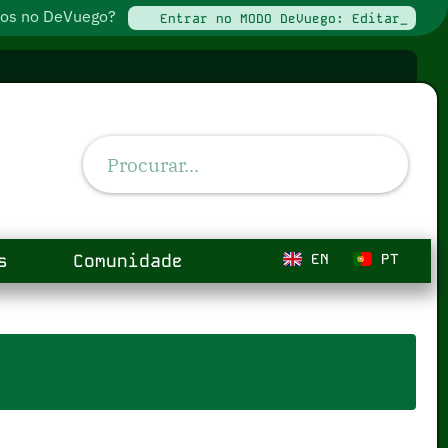
ados no DeVuego?
Entrar no MODO DeVuego: Editar_
s
Comunidade
EN
PT