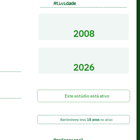
Atividade
2008
2026
Este estúdio está ativo
Battlesheep leva
18 anos
no ativo