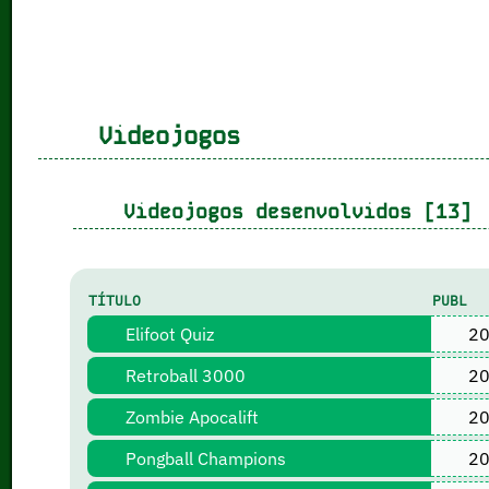
Videojogos
Videojogos desenvolvidos [13]
TÍTULO
PUBL
Elifoot Quiz
20
Retroball 3000
20
Zombie Apocalift
20
Pongball Champions
20