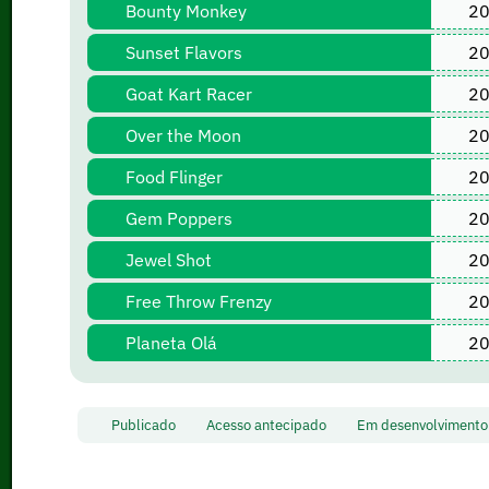
Bounty Monkey
20
Sunset Flavors
20
Goat Kart Racer
20
Over the Moon
20
Food Flinger
20
Gem Poppers
20
Jewel Shot
20
Free Throw Frenzy
20
Planeta Olá
20
Publicado
Acesso antecipado
Em desenvolvimen