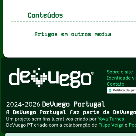
Conteúdos
Artigos em outros media
Sobre o site
Identidade vi
Contato
Política de pr
2024-2026
DeVuego Portugal
A DeVuego Portugal faz parte da DeVue
Um projeto sem fins lucrativos criado por
Yova Turnes
DeVuego PT criado com a colaboração de
Filipe Veiga
e
Pe