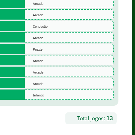
Arcade
Arcade
Condução
Arcade
Puzzle
Arcade
Arcade
Arcade
Infantil
Total jogos:
13