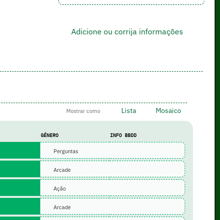
Adicione ou corrija informações
Lista
Mosaico
Mostrar como
GÉNERO
INFO BBDD
Perguntas
Arcade
Ação
Arcade