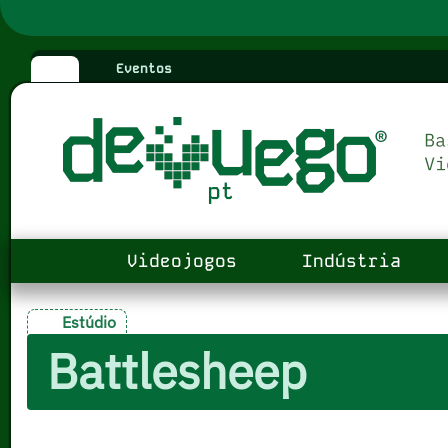
Eventos
Videojogos
Indústria
Estúdio
Battlesheep