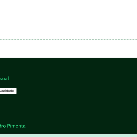
sual
ivacidade
go
dro Pimenta