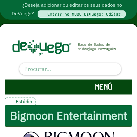
¿Deseja adicionar ou editar os seus dados no
DeVuego?
Entrar no MODO DeVuego: Editar_
MENÚ
Estúdio
Bigmoon Entertainment