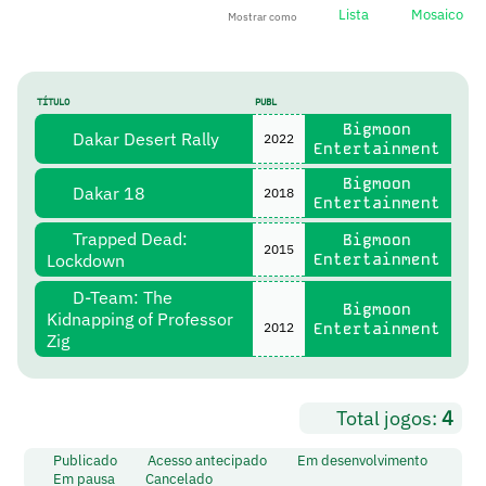
Lista
Mosaico
Mostrar como
TÍTULO
PUBL
Bigmoon
Dakar Desert Rally
2022
Entertainment
Bigmoon
Dakar 18
2018
Entertainment
Trapped Dead:
Bigmoon
2015
Lockdown
Entertainment
D-Team: The
Bigmoon
Kidnapping of Professor
2012
Entertainment
Zig
Total jogos:
4
Publicado
Acesso antecipado
Em desenvolvimento
Em pausa
Cancelado