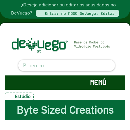
¿Deseja adicionar ou editar os seus dados no
DeVuego?
Entrar no MODO DeVuego: Editar_
MENÚ
Estúdio
Byte Sized Creations