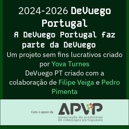
2024-2026
DeVuego
Portugal
A DeVuego Portugal faz
parte da DeVuego
Um projeto sem fins lucrativos criado
por
Yova Turnes
DeVuego PT criado com a
colaboração de
Filipe Veiga
e
Pedro
Pimenta
Com o apoio da