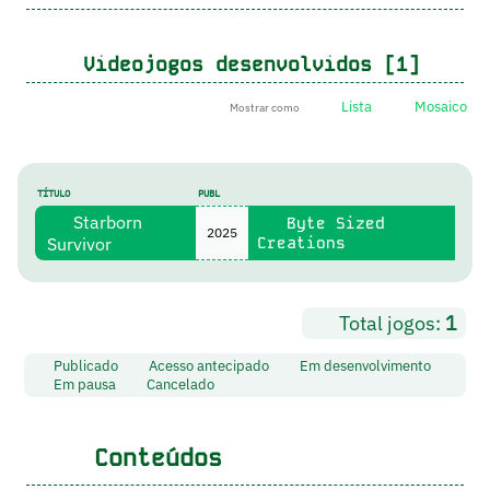
Videojogos desenvolvidos [1]
Lista
Mosaico
Mostrar como
TÍTULO
PUBL
Starborn
Byte Sized
2025
Survivor
Creations
Total jogos:
1
Publicado
Acesso antecipado
Em desenvolvimento
Em pausa
Cancelado
Conteúdos