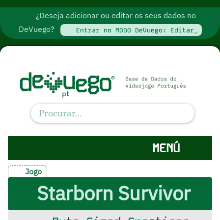
¿Deseja adicionar ou editar os seus dados no
DeVuego?
Entrar no MODO DeVuego: Editar_
MENÚ
Jogo
Starborn Survivor