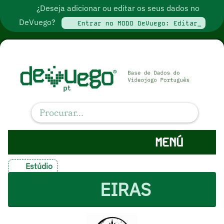
¿Deseja adicionar ou editar os seus dados no
DeVuego?
Entrar no MODO DeVuego: Editar_
MENÚ
Estúdio
EIRAS