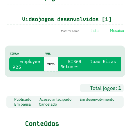
Videojogos desenvolvidos [1]
Lista
Mosaico
Mostrar como
TÍTULO
PUBL
Employee
EIRAS
João Eiras
2025
925
Antunes
Total jogos:
1
Publicado
Acesso antecipado
Em desenvolvimento
Em pausa
Cancelado
Conteúdos