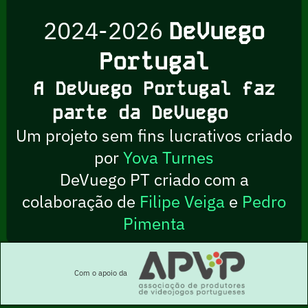
2024-2026
DeVuego
Portugal
A DeVuego Portugal faz
parte da DeVuego
Um projeto sem fins lucrativos criado
por
Yova Turnes
DeVuego PT criado com a
colaboração de
Filipe Veiga
e
Pedro
Pimenta
Com o apoio da