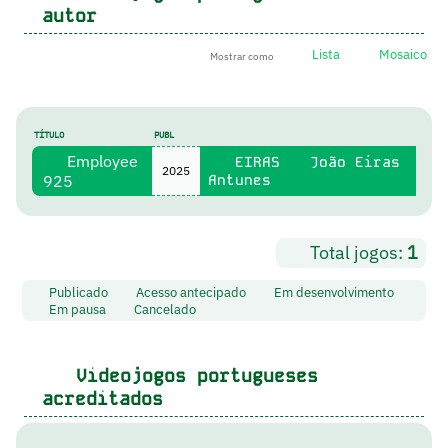
autor
Lista
Mosaico
Mostrar como
TÍTULO
PUBL
Employee
EIRAS
João Eiras
2025
925
Antunes
Total jogos:
1
Publicado
Acesso antecipado
Em desenvolvimento
Em pausa
Cancelado
Videojogos portugueses
acreditados