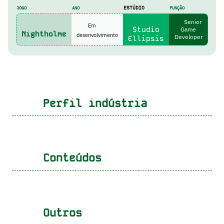
ESTÚDIO
JOGO
ANO
FUNÇÃO
Senior
Em
Studio
Game
Nightholme
desenvolvimento
Developer
Ellipsis
Perfil indústria
Conteúdos
Outros