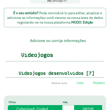
Por
DeVuego PT
É o seu estúdio?
Pode reivindicá-lo para editar, atualizar e
adicionar as informações você mesmo na nossa base de dados
registando-se na nossa plataforma
MODO: Edição
Adicione ou corrija informações
Videojogos
Videojogos desenvolvidos [7]
Lista
Mosaico
Mostrar como
TÍTULO
PUBL
Cyberload: Coded
ONTOP