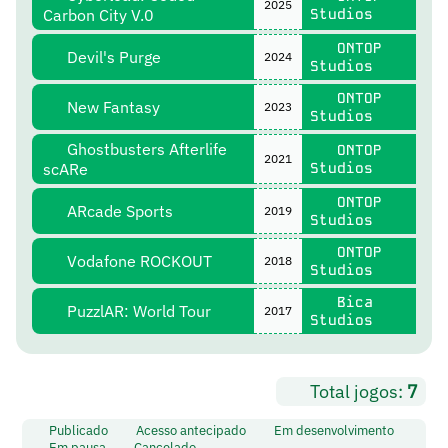
2025
Carbon City V.0
Studios
ONTOP
Devil's Purge
2024
Studios
ONTOP
New Fantasy
2023
Studios
Ghostbusters Afterlife
ONTOP
2021
scARe
Studios
ONTOP
ARcade Sports
2019
Studios
ONTOP
Vodafone ROCKOUT
2018
Studios
Bica
PuzzlAR: World Tour
2017
Studios
Total jogos:
7
Publicado
Acesso antecipado
Em desenvolvimento
Em pausa
Cancelado