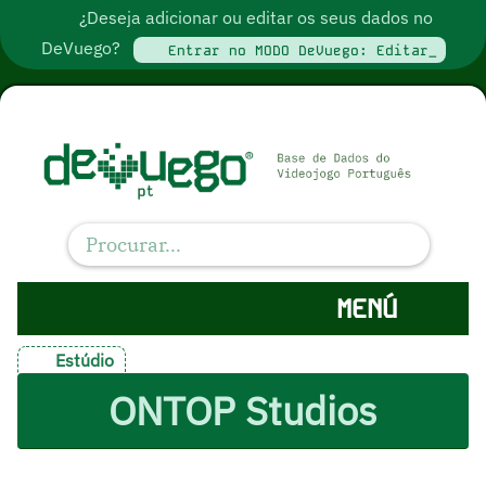
¿Deseja adicionar ou editar os seus dados no
DeVuego?
Entrar no MODO DeVuego: Editar_
MENÚ
Estúdio
ONTOP Studios