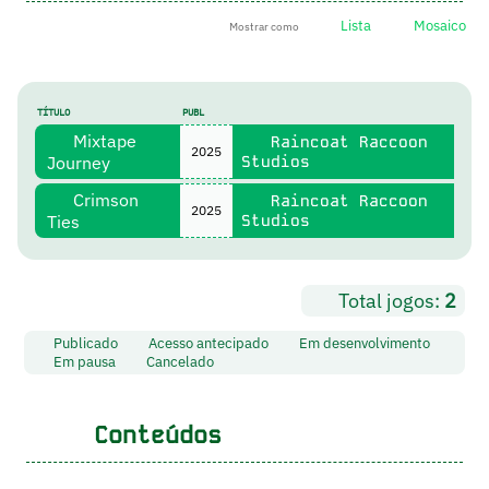
Lista
Mosaico
Mostrar como
TÍTULO
PUBL
Mixtape
Raincoat Raccoon
2025
Journey
Studios
Crimson
Raincoat Raccoon
2025
Ties
Studios
Total jogos:
2
Publicado
Acesso antecipado
Em desenvolvimento
Em pausa
Cancelado
Conteúdos