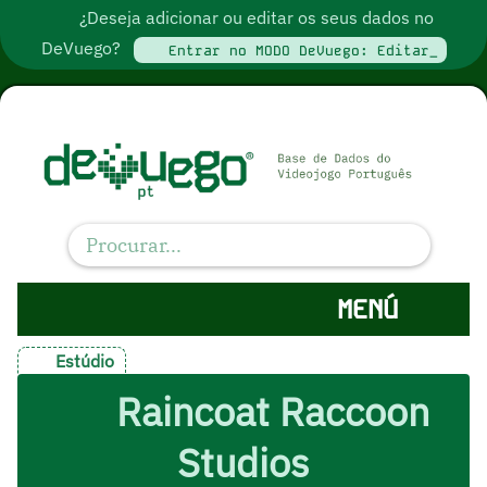
¿Deseja adicionar ou editar os seus dados no
DeVuego?
Entrar no MODO DeVuego: Editar_
MENÚ
Estúdio
Raincoat Raccoon
Studios