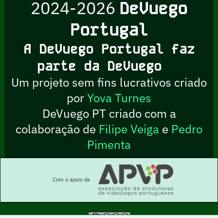
2024-2026
DeVuego
Portugal
A DeVuego Portugal faz
parte da DeVuego
Um projeto sem fins lucrativos criado
por
Yova Turnes
DeVuego PT criado com a
colaboração de
Filipe Veiga
e
Pedro
Pimenta
Com o apoio da