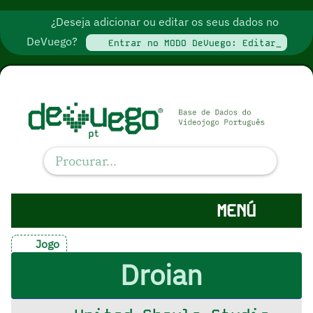
¿Deseja adicionar ou editar os seus dados no
DeVuego?
Entrar no MODO DeVuego: Editar_
MENÚ
Jogo
Droian