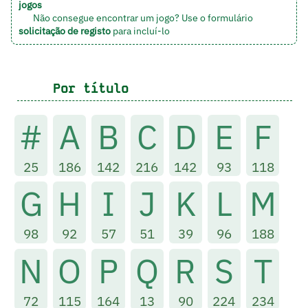
jogos
Não consegue encontrar um jogo? Use o formulário
solicitação de registo
para incluí-lo
Por título
#
A
B
C
D
E
F
25
186
142
216
142
93
118
G
H
I
J
K
L
M
98
92
57
51
39
96
188
N
O
P
Q
R
S
T
72
115
164
13
90
224
234