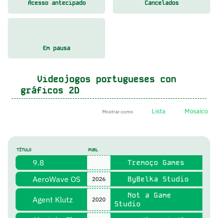
Acesso antecipado
Cancelados
Em pausa
Videojogos portugueses con
gráficos 2D
Lista
Mosaico
Mostrar como
TÍTULO
PUBL
9.8
Tremoço Games
AeroWave OS
ByBelka Studio
2026
Not a Game
Agent Klutz
2020
Studio