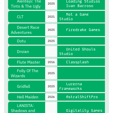
Alentejo: The
Loading Studios
2025
Tinto & The Ugly
Ivan Barroso
Not a Game
CLT
2021
Studio
Desert Race
Firedrake Games
2025
Adventures
Dotu
2025
United Ghouls
Droian
Studio
Flute Master
Classplash
2016
Folly Of The
2025
Wizards
Lucerna
Gridfall
2025
Frameworks
Hell Maiden
AstralShiftPro
2026
LANISTA:
Shadows and
Digitality Games