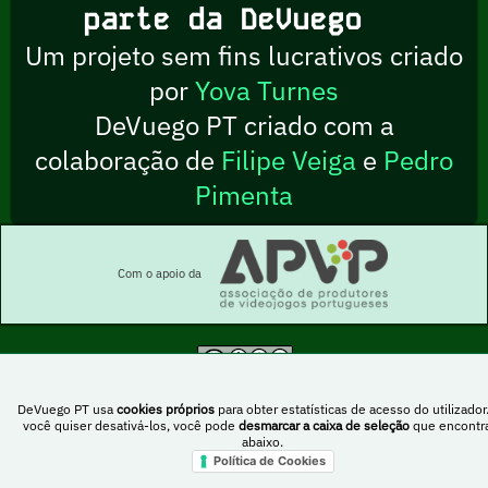
parte da DeVuego
Um projeto sem fins lucrativos criado
por
Yova Turnes
DeVuego PT criado com a
colaboração de
Filipe Veiga
e
Pedro
Pimenta
Com o apoio da
Esta obra está sob uma licença Creative Commons Atribuição-NãoComercial-
PartilhaIgual 4.0 Internacional
DeVuego PT usa
cookies próprios
para obter estatísticas de acesso do utilizador
você quiser desativá-los, você pode
desmarcar a caixa de seleção
que encontr
abaixo.
Política de Cookies
DeVuego Espanha
DeVuego LATAM