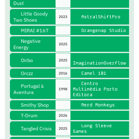
Dust
Little Goody
AstralShiftPro
2023
Two Shoes
MIRAI #167
Orangenap Studio
Negative
2025
Energy
Oirbo
2025
ImaginationOverflow
Orczz
Camel 101
2016
Centro
Portugal à
Multimédia Porto
1998
Aventura
Editora
Smithy Shop
Nerd Monkeys
T-Drum
2026
Long Sleeve
Tangled Crisis
2025
Games