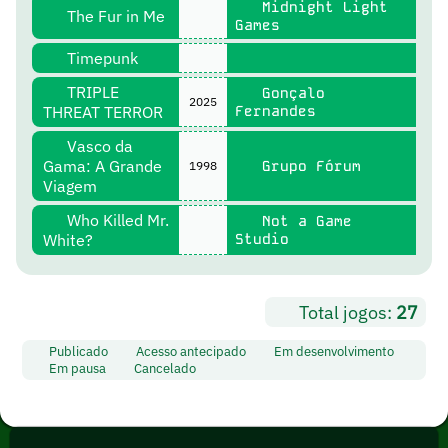
Midnight Light
The Fur in Me
Games
Timepunk
TRIPLE
Gonçalo
2025
THREAT TERROR
Fernandes
Vasco da
Gama: A Grande
Grupo Fórum
1998
Viagem
Who Killed Mr.
Not a Game
White?
Studio
Total jogos:
27
Publicado
Acesso antecipado
Em desenvolvimento
Em pausa
Cancelado