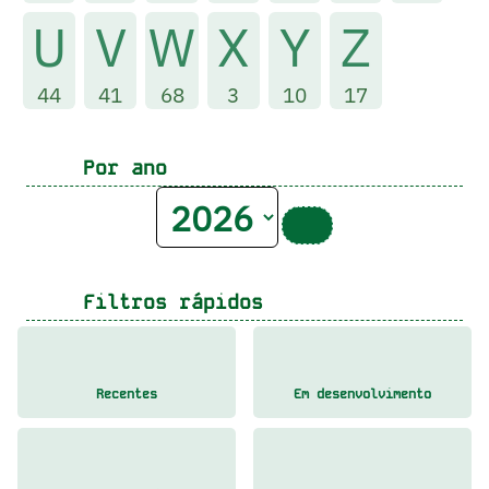
U
V
W
X
Y
Z
44
41
68
3
10
17
Por ano
Filtros rápidos
Recentes
Em desenvolvimento