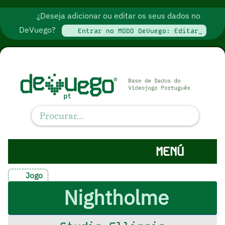
¿Deseja adicionar ou editar os seus dados no
DeVuego?
Entrar no MODO DeVuego: Editar_
MENÚ
Jogo
Nightholme