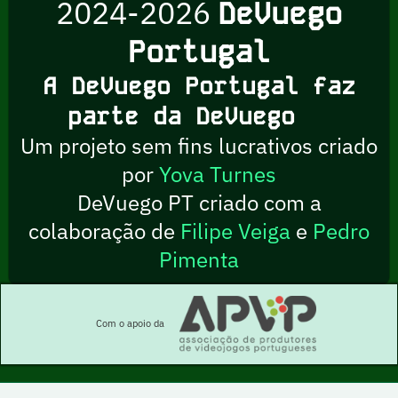
2024-2026
DeVuego
Portugal
A DeVuego Portugal faz
parte da DeVuego
Um projeto sem fins lucrativos criado
por
Yova Turnes
DeVuego PT criado com a
colaboração de
Filipe Veiga
e
Pedro
Pimenta
Com o apoio da