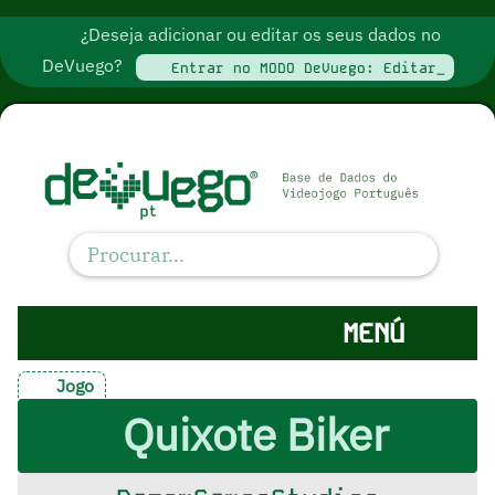
¿Deseja adicionar ou editar os seus dados no
DeVuego?
Entrar no MODO DeVuego: Editar_
MENÚ
Jogo
Quixote Biker