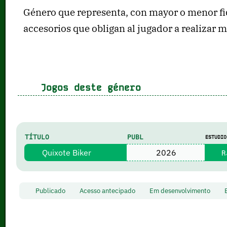
Género que representa, con mayor o menor fi
accesorios que obligan al jugador a realizar
Jogos deste género
TÍTULO
PUBL
ESTUDIO
Quixote Biker
2026
Ra
Publicado
Acesso antecipado
Em desenvolvimento