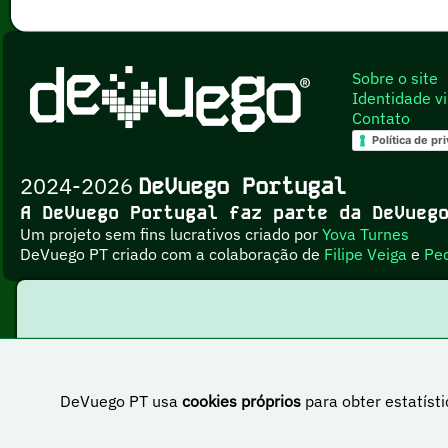
Sobre o site
Identidade vi
Contato
Política de pr
2024-2026
DeVuego Portugal
A DeVuego Portugal faz parte da DeVue
Um projeto sem fins lucrativos criado por
Yova Turnes
DeVuego PT criado com a colaboração de
Filipe Veiga
e
Pe
DeVuego PT usa
cookies próprios
para obter estatísti
Esta obr