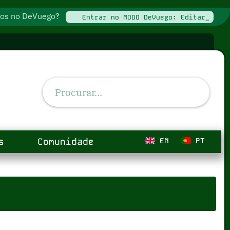
ados no DeVuego?
Entrar no MODO DeVuego: Editar_
s
Comunidade
EN
PT