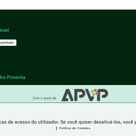
sual
ivacidade
go
dro Pimenta
Com o apoio da
cas de acesso do utilizador. Se você quiser desativá-los, você
Política de Cookies
a está sob uma licença Creative Commons Atribuição-NãoComercial-PartilhaIgual 4.0 Inte