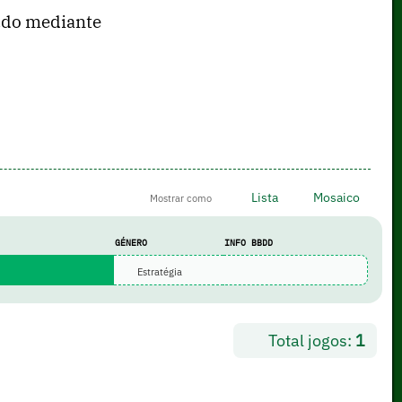
nudo mediante
Lista
Mosaico
Mostrar como
GÉNERO
INFO BBDD
Estratégia
Total jogos:
1