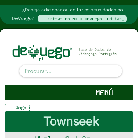
¿Deseja adicionar ou editar os seus dados no
DeVuego?
Entrar no MODO DeVuego: Editar_
MENÚ
Jogo
Townseek