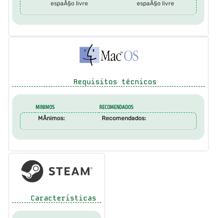
espaÃ§o livre
espaÃ§o livre
Requisitos técnicos
MINIMOS
RECOMENDADOS
MÃ­nimos:
Recomendados:
Características