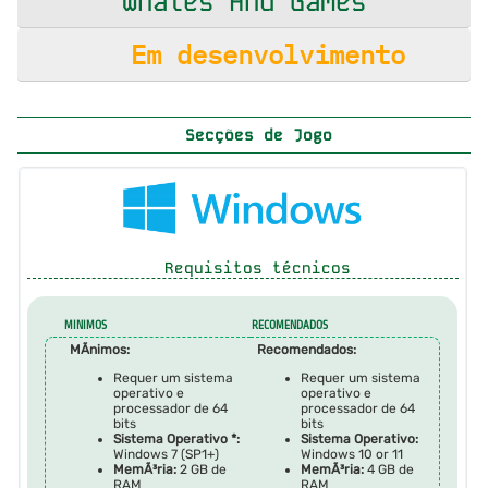
Whales And Games
Em desenvolvimento
Secções de Jogo
Requisitos técnicos
MINIMOS
RECOMENDADOS
MÃ­nimos:
Recomendados:
Requer um sistema
Requer um sistema
operativo e
operativo e
processador de 64
processador de 64
bits
bits
Sistema Operativo *:
Sistema Operativo:
Windows 7 (SP1+)
Windows 10 or 11
MemÃ³ria:
2 GB de
MemÃ³ria:
4 GB de
RAM
RAM