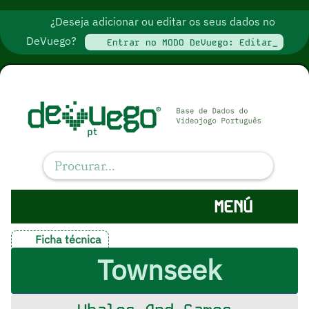
¿Deseja adicionar ou editar os seus dados no
DeVuego?
Entrar no MODO DeVuego: Editar_
MENÚ
Ficha técnica
Townseek