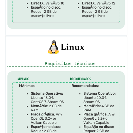
DirectX:
VersÃ£o 10
DirectX:
VersÃ£o 12
EspaÃ§o no disco:
EspaÃ§o no disco:
Requer 2 GB de
Requer 2 GB de
espaÃ§o livre
espaÃ§o livre
Requisitos técnicos
MINIMOS
RECOMENDADOS
MÃ­nimos:
Recomendados:
Sistema Operativo:
Sistema Operativo:
Ubuntu 18.04,
Ubuntu 20.04,
CentOS 7, Steam OS
Steam OS
MemÃ³ria:
2 GB de
MemÃ³ria:
4 GB de
RAM
RAM
Placa grÃ¡fica:
Any
Placa grÃ¡fica:
Any
OpenGL 3.2+ or
OpenGL 3.2+ or
Vulkan Capable
Vulkan Capable
EspaÃ§o no disco:
EspaÃ§o no disco:
Requer 2 GB de
Requer 2 GB de