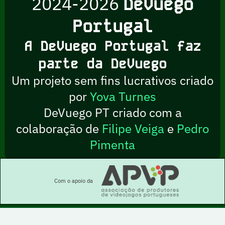
2024-2026
DeVuego
Portugal
A DeVuego Portugal faz
parte da DeVuego
Um projeto sem fins lucrativos criado
por
Yova Turnes
DeVuego PT criado com a
colaboração de
Filipe Veiga
e
Pedro
Pimenta
Com o apoio da