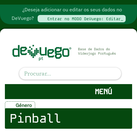
¿Deseja adicionar ou editar os seus dados no
DeVuego?
Entrar no MODO DeVuego: Editar_
MENÚ
Género
Pinball