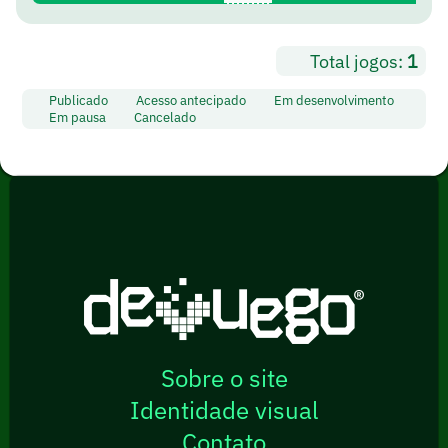
Total jogos:
1
Publicado
Acesso antecipado
Em desenvolvimento
Em pausa
Cancelado
Sobre o site
Identidade visual
Contato