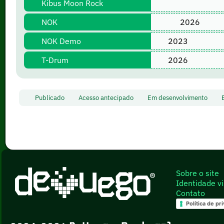
Kibus Moon Rock
NOK
2026
NOK Demo
2023
T-Drum
2026
Publicado
Acesso antecipado
Em desenvolvimento
Sobre o site
Identidade vi
Contato
Política de pr