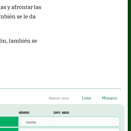
s y afrontar las
mbién se le da
ión, también se
Lista
Mosaico
Mostrar como
GÉNERO
INFO BBDD
Gestão