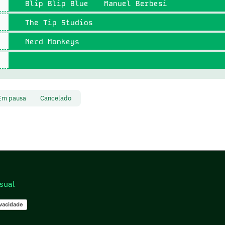
Blip Blip Blue
Manuel Berbesi
The Tip Studios
Nerd Monkeys
Em pausa
Cancelado
sual
ivacidade