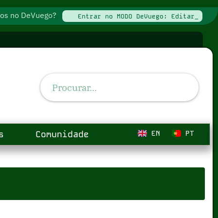
ados no DeVuego?
Entrar no MODO DeVuego: Editar_
s
Comunidade
EN
PT