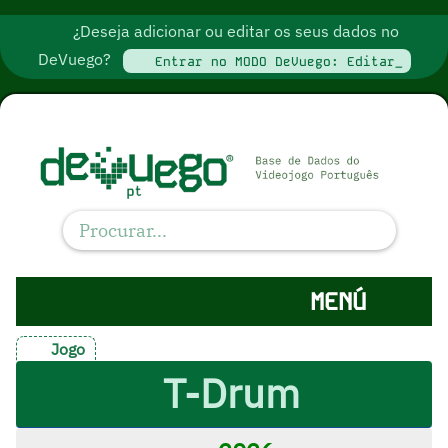
¿Deseja adicionar ou editar os seus dados no
DeVuego?
Entrar no MODO DeVuego: Editar_
MENÚ
Jogo
T-Drum