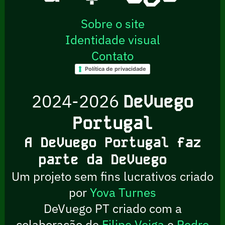
Sobre o site
Identidade visual
Contato
Política de privacidade
2024-2026
DeVuego
Portugal
A DeVuego Portugal faz
parte da DeVuego
Um projeto sem fins lucrativos criado
por
Yova Turnes
DeVuego PT criado com a
colaboração de
Filipe Veiga
e
Pedro