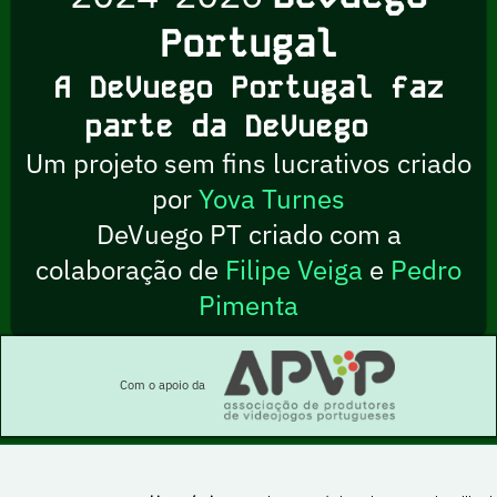
Portugal
A DeVuego Portugal faz
parte da DeVuego
Um projeto sem fins lucrativos criado
por
Yova Turnes
DeVuego PT criado com a
colaboração de
Filipe Veiga
e
Pedro
Pimenta
Com o apoio da