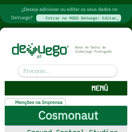
¿Deseja adicionar ou editar os seus dados no
DeVuego?
Entrar no MODO DeVuego: Editar_
MENÚ
Menções na Imprensa
Cosmonaut