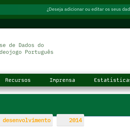
¿Deseja adicionar ou editar os seus d
Recursos
Imprensa
Estatística
 desenvolvimento
2014