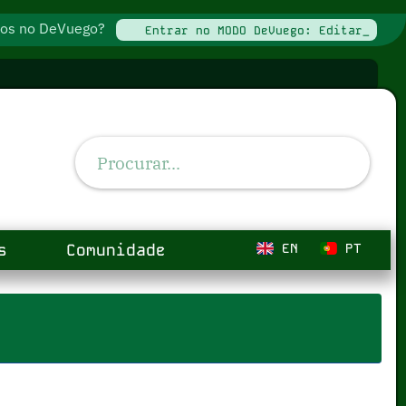
ados no DeVuego?
Entrar no MODO DeVuego: Editar_
s
Comunidade
EN
PT