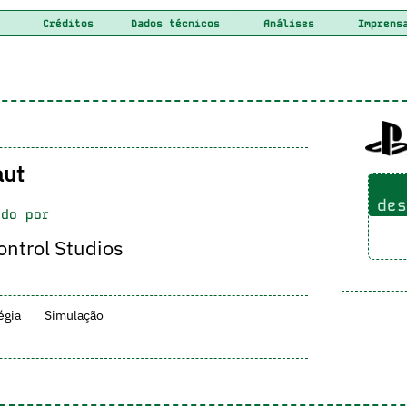
Créditos
Dados técnicos
Análises
Imprens
ut
des
do por
ntrol Studios
égia
Simulação