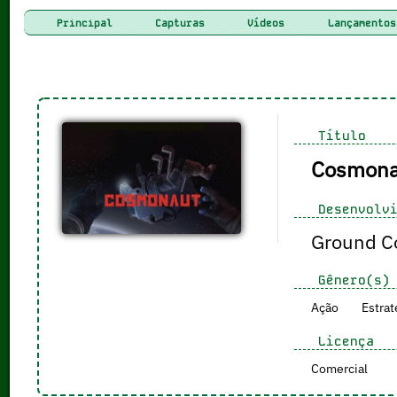
Principal
Capturas
Vídeos
Lançamentos
Título
Cosmona
Desenvolvi
Ground Co
Gênero(s)
Ação
Estrat
Licença
Comercial