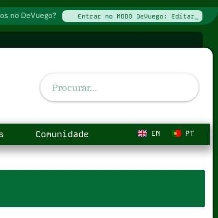
ados no DeVuego?
Entrar no MODO DeVuego: Editar_
s
Comunidade
EN
PT