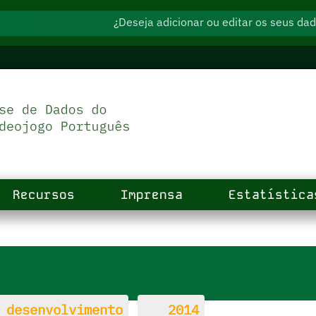
¿Deseja adicionar ou editar os seus d
Recursos
Imprensa
Estatística
 desenvolvimento
2014