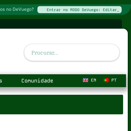
ados no DeVuego?
Entrar no MODO DeVuego: Editar_
s
Comunidade
EN
PT