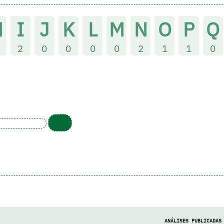
H
I
J
K
L
M
N
O
P
Q
2
0
0
0
0
2
1
1
0
ANÁLISES PUBLICADAS