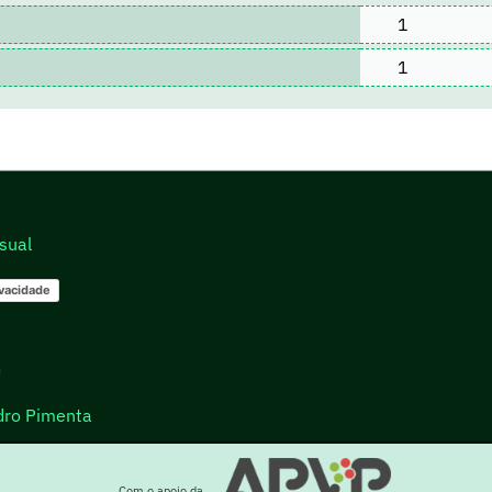
1
1
sual
ivacidade
go
dro Pimenta
Com o apoio da