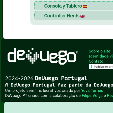
Consola y Tablero
Controller Nerds
Sobre o site
Identidade vi
Contato
Política de pr
2024-2026
DeVuego Portugal
A DeVuego Portugal faz parte da DeVue
Um projeto sem fins lucrativos criado por
Yova Turnes
DeVuego PT criado com a colaboração de
Filipe Veiga
e
Pe