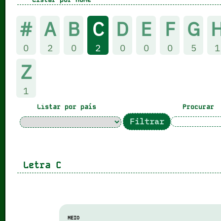
#
A
B
C
D
E
F
G
0
2
0
2
0
0
0
5
1
Z
1
Listar por país
Procurar
Letra
C
MEIO