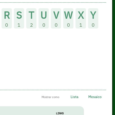
R
S
T
U
V
W
X
Y
0
1
2
0
0
0
1
0
Lista
Mosaico
Mostrar como
LINKS