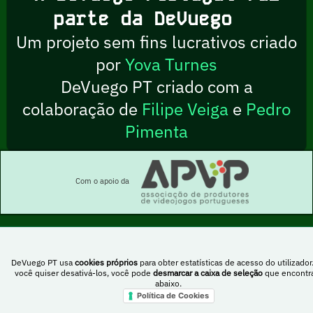
parte da DeVuego
Um projeto sem fins lucrativos criado
por
Yova Turnes
DeVuego PT criado com a
colaboração de
Filipe Veiga
e
Pedro
Pimenta
Com o apoio da
Esta obra está sob uma licença Creative Commons Atribuição-NãoComercial-
DeVuego PT usa
cookies próprios
para obter estatísticas de acesso do utilizador
PartilhaIgual 4.0 Internacional
você quiser desativá-los, você pode
desmarcar a caixa de seleção
que encontr
abaixo.
Política de Cookies
DeVuego Espanha
DeVuego LATAM