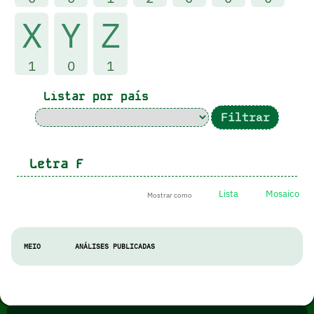
X
Y
Z
1
0
1
Listar por país
Letra
F
Lista
Mosaico
Mostrar como
MEIO
ANÁLISES PUBLICADAS