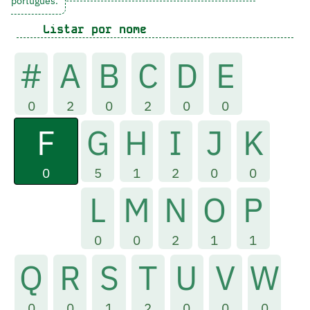
português.
Listar por nome
#
A
B
C
D
E
0
2
0
2
0
0
F
G
H
I
J
K
0
5
1
2
0
0
L
M
N
O
P
0
0
2
1
1
Q
R
S
T
U
V
W
0
0
1
2
0
0
0