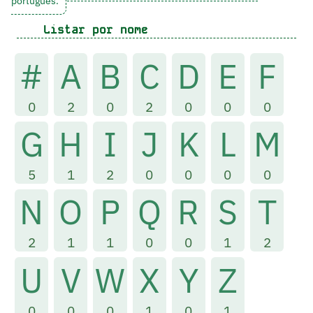
português.
Listar por nome
#
A
B
C
D
E
F
0
2
0
2
0
0
0
G
H
I
J
K
L
M
5
1
2
0
0
0
0
N
O
P
Q
R
S
T
2
1
1
0
0
1
2
U
V
W
X
Y
Z
0
0
0
1
0
1