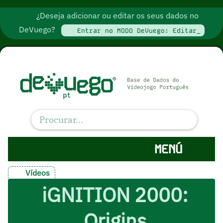
¿Deseja adicionar ou editar os seus dados no
DeVuego?
Entrar no MODO DeVuego: Editar_
MENÚ
Vídeos
iGNITION 2000:
Origins