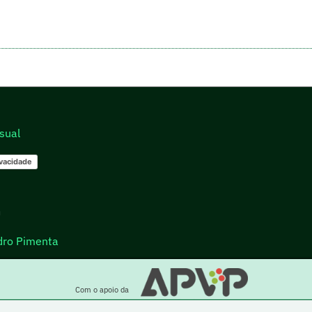
sual
ivacidade
go
dro Pimenta
Com o apoio da