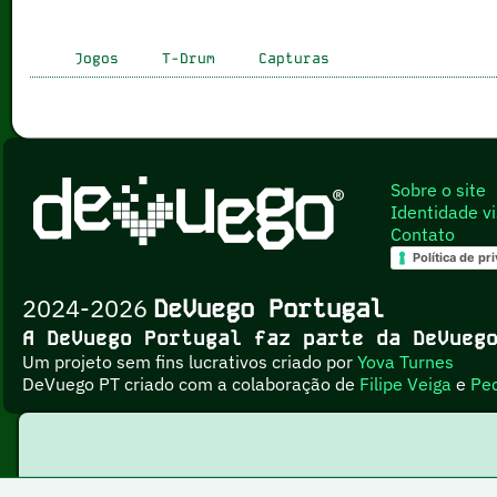
Jogos
T-Drum
Capturas
Sobre o site
Identidade vi
Contato
Política de pr
2024-2026
DeVuego Portugal
A DeVuego Portugal faz parte da DeVue
Um projeto sem fins lucrativos criado por
Yova Turnes
DeVuego PT criado com a colaboração de
Filipe Veiga
e
Pe