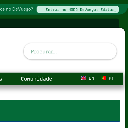
ados no DeVuego?
Entrar no MODO DeVuego: Editar_
s
Comunidade
EN
PT