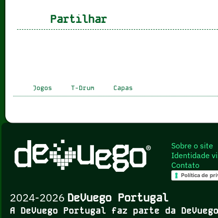
Partilhar
Jogos
T-Drum
Capas
Sobre o site
Identidade vi
Contato
Política de pr
2024-2026
DeVuego Portugal
A DeVuego Portugal faz parte da DeVue