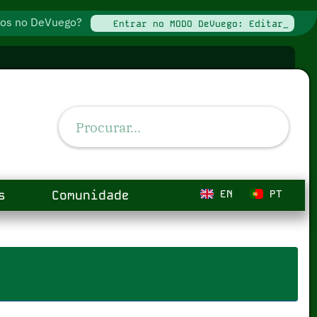
ados no DeVuego?
Entrar no MODO DeVuego: Editar_
s
Comunidade
EN
PT