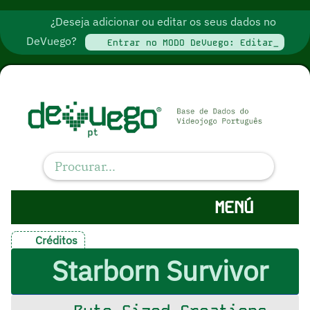
¿Deseja adicionar ou editar os seus dados no
DeVuego?
Entrar no MODO DeVuego: Editar_
MENÚ
Créditos
Starborn Survivor