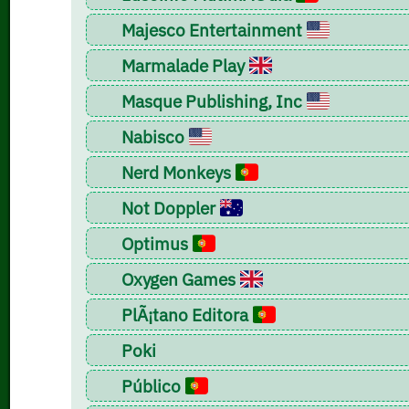
Majesco Entertainment
Marmalade Play
Masque Publishing, Inc
Nabisco
Nerd Monkeys
Not Doppler
Optimus
Oxygen Games
PlÃ¡tano Editora
Poki
Público