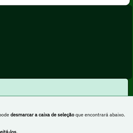
 pode
desmarcar a caixa de seleção
que encontrará abaixo.
rnacional
eitá-los.