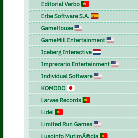
Editorial Verbo
Erbe Software S.A.
GameHouse
GameMill Entertainment
Iceberg Interactive
Imprezario Entertainment
Individual Software
KOMODO
Larvae Records
Lidel
Limited Run Games
Lusoinfo MutimÃ©dia