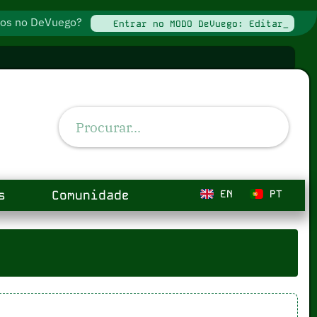
ados no DeVuego?
Entrar no MODO DeVuego: Editar_
s
Comunidade
EN
PT