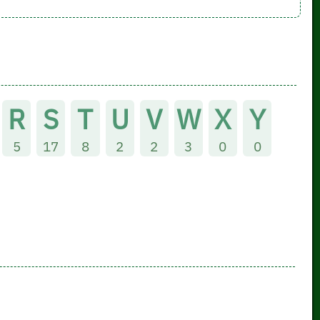
R
S
T
U
V
W
X
Y
5
17
8
2
2
3
0
0