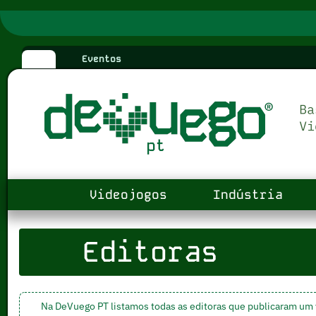
Eventos
Videojogos
Indústria
Editoras
Na DeVuego PT listamos todas as editoras que publicaram um 