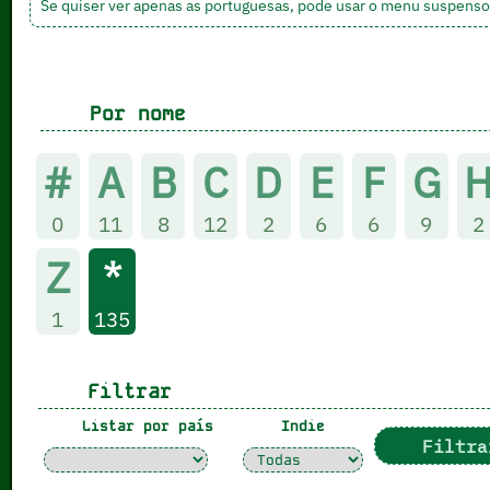
Se quiser ver apenas as portuguesas, pode usar o menu suspenso ab
Por nome
#
A
B
C
D
E
F
G
0
11
8
12
2
6
6
9
2
Z
*
1
135
Filtrar
Listar por país
Indie
Filtra