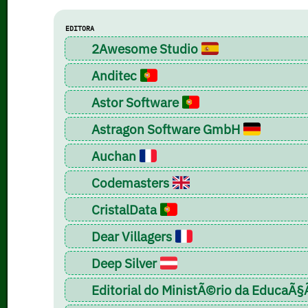
EDITORA
2Awesome Studio
Anditec
Astor Software
Astragon Software GmbH
Auchan
Codemasters
CristalData
Dear Villagers
Deep Silver
Editorial do MinistÃ©rio da EducaÃ