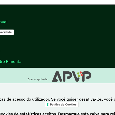
sual
ivacidade
go
dro Pimenta
Com o apoio da
cas de acesso do utilizador. Se você quiser desativá-los, você
Política de Cookies
a está sob uma licença Creative Commons Atribuição-NãoComercial-PartilhaIgual 4.0 Inte
Cookies de estatísticas aceitos. Desmarque esta caixa para rej