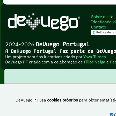
Sobre o site
Identidade vi
Contato
Política de pr
2024-2026
DeVuego Portugal
A DeVuego Portugal faz parte da DeVue
Um projeto sem fins lucrativos criado por
Yova Turnes
DeVuego PT criado com a colaboração de
Filipe Veiga
e
Pe
DeVuego PT usa
cookies próprios
para obter estatísti
Esta obr