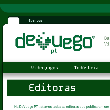
Eventos
Videojogos
Indústria
Editoras
Na DeVuego PT listamos todas as editoras que publicaram um 