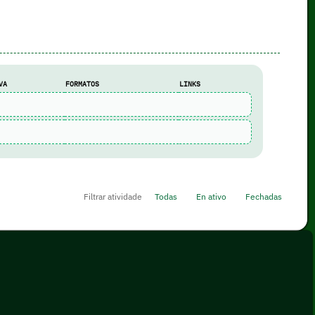
VA
FORMATOS
LINKS
Filtrar atividade
Todas
En ativo
Fechadas