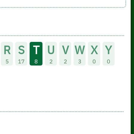
R
S
T
U
V
W
X
Y
5
17
8
2
2
3
0
0