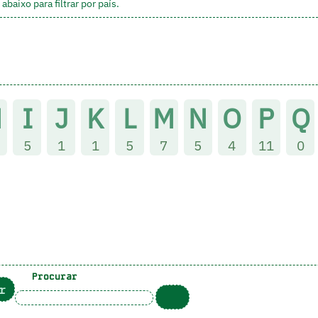
aixo para filtrar por país.
H
I
J
K
L
M
N
O
P
Q
5
1
1
5
7
5
4
11
0
Procurar
r