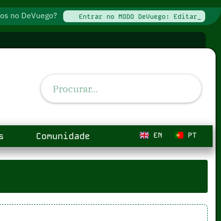
ados no DeVuego?
Entrar no MODO DeVuego: Editar_
s
Comunidade
EN
PT