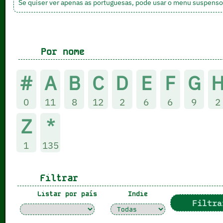
Se quiser ver apenas as portuguesas, pode usar o menu suspenso ab
Por nome
#
A
B
C
D
E
F
G
0
11
8
12
2
6
6
9
2
Z
*
1
135
Filtrar
Listar por país
Indie
Filtra