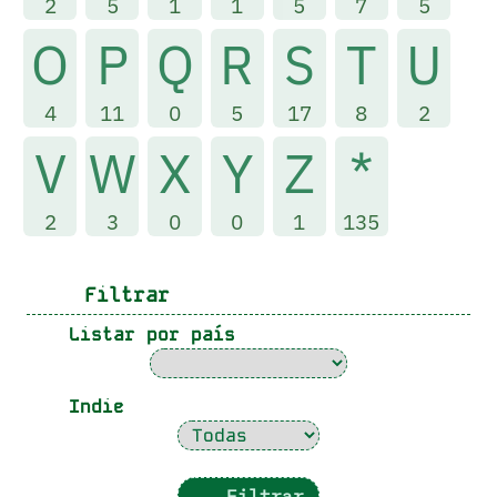
2
5
1
1
5
7
5
O
P
Q
R
S
T
U
4
11
0
5
17
8
2
V
W
X
Y
Z
*
2
3
0
0
1
135
Filtrar
Listar por país
Indie
Filtrar