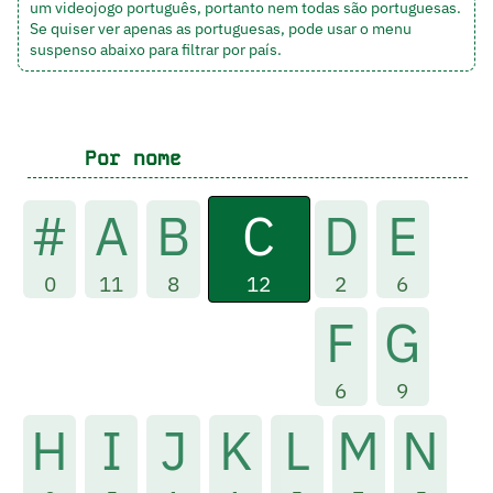
um videojogo português, portanto nem todas são portuguesas.
Se quiser ver apenas as portuguesas, pode usar o menu
suspenso abaixo para filtrar por país.
Por nome
C
#
A
B
D
E
12
0
11
8
2
6
F
G
6
9
H
I
J
K
L
M
N