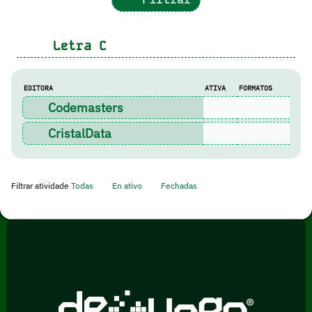
Letra
C
EDITORA
ATIVA
FORMATOS
Codemasters
CristalData
Filtrar atividade
Todas
En ativo
Fechadas