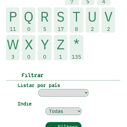
7
5
4
P
Q
R
S
T
U
V
11
0
5
17
8
2
2
W
X
Y
Z
*
3
0
0
1
135
Filtrar
Listar por país
Indie
Filtrar