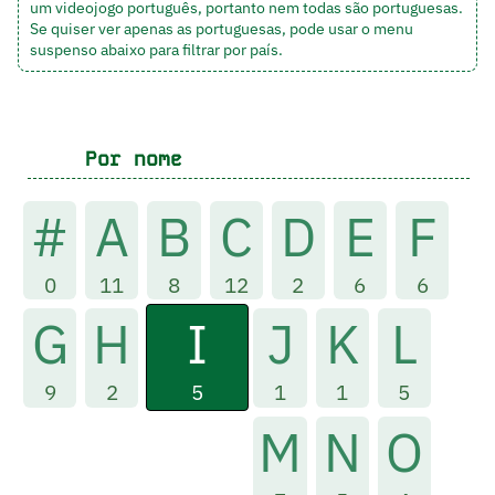
um videojogo português, portanto nem todas são portuguesas.
Se quiser ver apenas as portuguesas, pode usar o menu
suspenso abaixo para filtrar por país.
Por nome
#
A
B
C
D
E
F
0
11
8
12
2
6
6
I
G
H
J
K
L
5
9
2
1
1
5
M
N
O