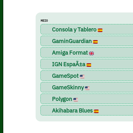
MEIO
Consola y Tablero
GaminGuardian
Amiga Format
IGN EspaÃ±a
GameSpot
GameSkinny
Polygon
Akihabara Blues