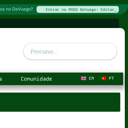
ados no DeVuego?
Entrar no MODO DeVuego: Editar_
s
Comunidade
EN
PT