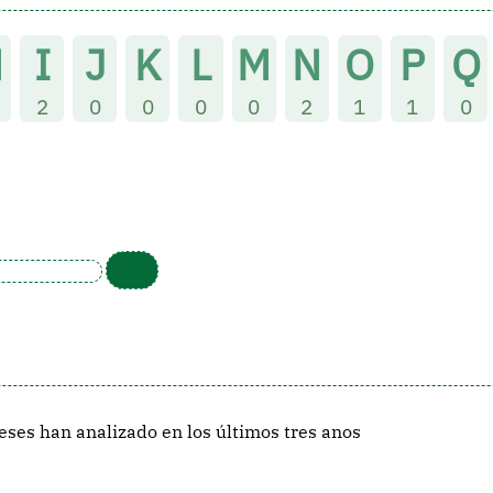
H
I
J
K
L
M
N
O
P
Q
2
0
0
0
0
2
1
1
0
ses han analizado en los últimos tres anos