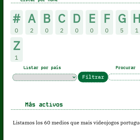
#
A
B
C
D
E
F
G
0
2
0
2
0
0
0
5
1
Z
1
Listar por país
Procurar
Más activos
Listamos los 60 medios que mais videojogos portugue