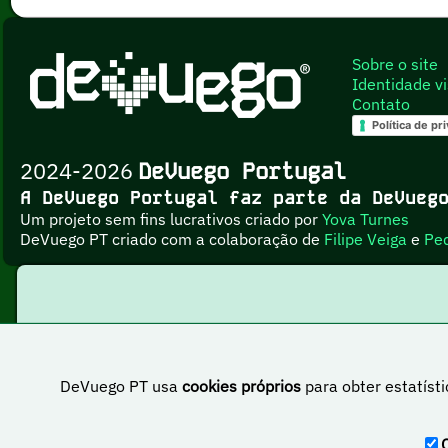
Sobre o site
Identidade vi
Contato
Política de pr
2024-2026
DeVuego Portugal
A DeVuego Portugal faz parte da DeVue
Um projeto sem fins lucrativos criado por
Yova Turnes
DeVuego PT criado com a colaboração de
Filipe Veiga
e
Pe
DeVuego PT usa
cookies próprios
para obter estatísti
Esta obr