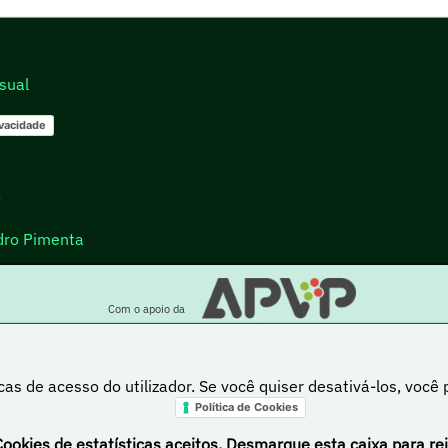
sual
ivacidade
go
dro Pimenta
Com o apoio da
cas de acesso do utilizador. Se você quiser desativá-los, você
Política de Cookies
a está sob uma licença Creative Commons Atribuição-NãoComercial-PartilhaIgual 4.0 Inte
Cookies de estatísticas aceitos. Desmarque esta caixa para rej