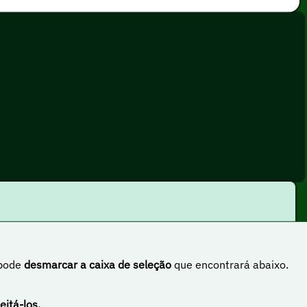
 pode
desmarcar a caixa de seleção
que encontrará abaixo.
rnacional
eitá-los.