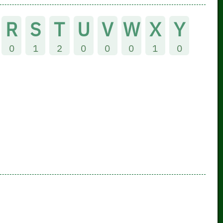
R
S
T
U
V
W
X
Y
0
1
2
0
0
0
1
0