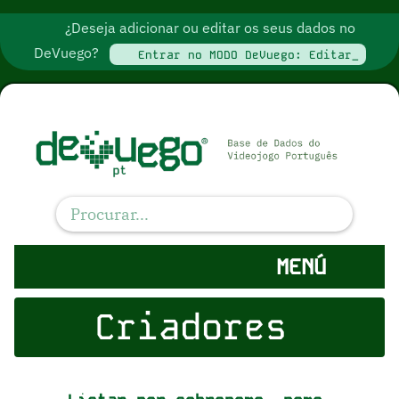
¿Deseja adicionar ou editar os seus dados no
DeVuego?
Entrar no MODO DeVuego: Editar_
MENÚ
Criadores