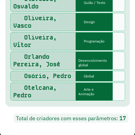
Guião / Texto
Osvaldo
Oliveira,
Design
Vasco
Oliveira,
Programação
Vítor
Orlando
Desenvolvimento
Pereira, José
global
Osório, Pedro
Global
Otelcana,
Arte e
Pedro
Animação
Total de criadores com esses parâmetros:
17