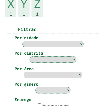
X
Y
Z
1
1
1
Filtrar
Por cidade
Por distrito
Por área
Por género
Emprego
Procurando emprego