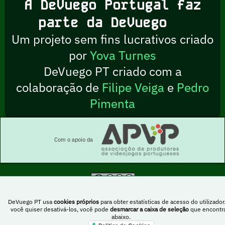
A DeVuego Portugal faz
parte da DeVuego
Um projeto sem fins lucrativos criado
por
Yova Turnes
DeVuego PT criado com a
colaboração de
Filipe Veiga
e
Pedro
Pimenta
Com o apoio da
Esta obra está sob uma licença Creative Commons Atribuição-NãoComercial-
PartilhaIgual 4.0 Internacional
DeVuego PT usa
cookies próprios
para obter estatísticas de acesso do utilizador
você quiser desativá-los, você pode
desmarcar a caixa de seleção
que encontr
abaixo.