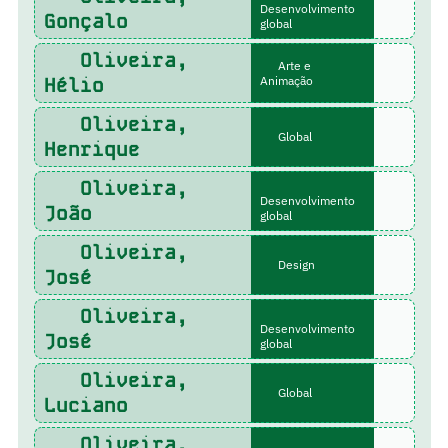
Desenvolvimento
Gonçalo
global
Oliveira,
Arte e
Hélio
Animação
Oliveira,
Global
Henrique
Oliveira,
Desenvolvimento
João
global
Oliveira,
Design
José
Oliveira,
Desenvolvimento
José
global
Oliveira,
Global
Luciano
Oliveira,