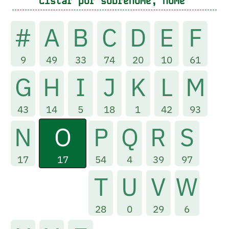
Listar por sobrenome, nome
#
A
B
C
D
E
F
9
49
33
74
20
10
61
G
H
I
J
K
L
M
43
14
5
18
1
42
93
O
N
P
Q
R
S
17
17
54
4
39
97
T
U
V
W
28
0
29
6