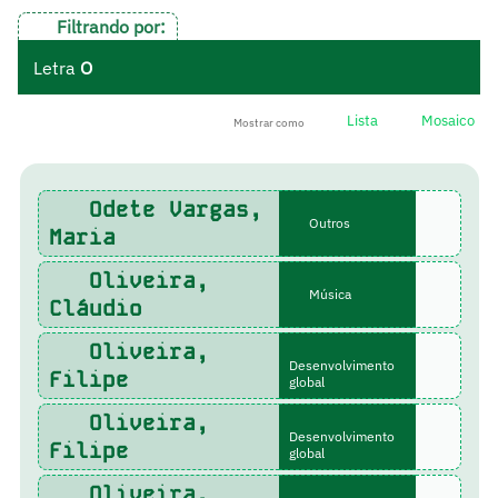
Filtrando por:
Letra
O
Lista
Mosaico
Mostrar como
Odete Vargas,
Outros
Maria
Oliveira,
Música
Cláudio
Oliveira,
Desenvolvimento
Filipe
global
Oliveira,
Desenvolvimento
Filipe
global
Oliveira,