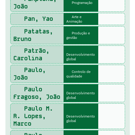
Programação
João
Arte e
Pan, Yao
Animação
Patatas,
Produção e
Bruno
gestão
Patrão,
Desenvolvimento
Carolina
global
Paulo,
Controlo de
João
qualidade
Paulo
Desenvolvimento
Fragoso, João
global
Paulo M.
R. Lopes,
Desenvolvimento
global
Marco