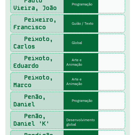
Paulo
Programação
Vieira, João
Peixeiro,
Guião / Texto
Francisco
Peixoto,
Global
Carlos
Peixoto,
Arte e
Eduardo
Animação
Peixoto,
Arte e
Marco
Animação
Penão,
Programação
Daniel
Penão,
Desenvolvimento
Daniel 'K'
global