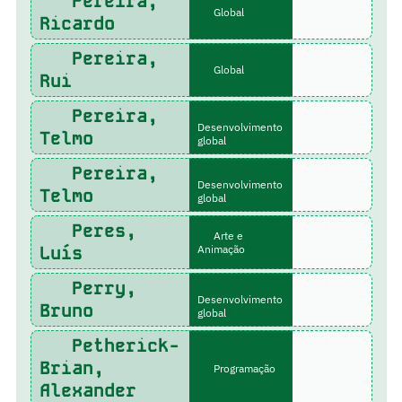
Pereira,
Global
Ricardo
Pereira,
Global
Rui
Pereira,
Desenvolvimento
Telmo
global
Pereira,
Desenvolvimento
Telmo
global
Peres,
Arte e
Luís
Animação
Perry,
Desenvolvimento
Bruno
global
Petherick-
Brian,
Programação
Alexander