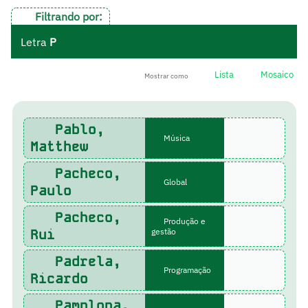
Filtrando por:
Letra
P
Lista
Mosaico
Mostrar como
Pablo,
Música
Matthew
Pacheco,
Global
Paulo
Pacheco,
Produção e
Rui
gestão
Padrela,
Programação
Ricardo
Pamplona,