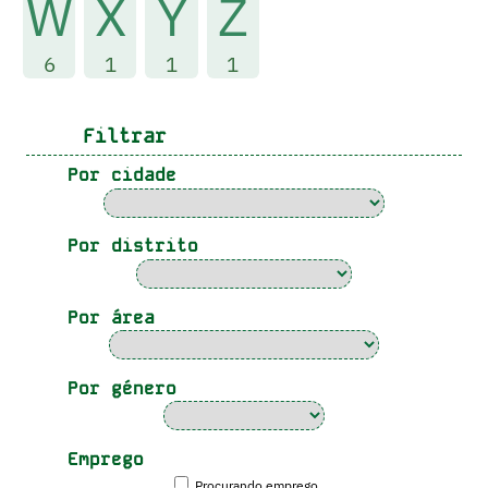
W
X
Y
Z
6
1
1
1
Filtrar
Por cidade
Por distrito
Por área
Por género
Emprego
Procurando emprego