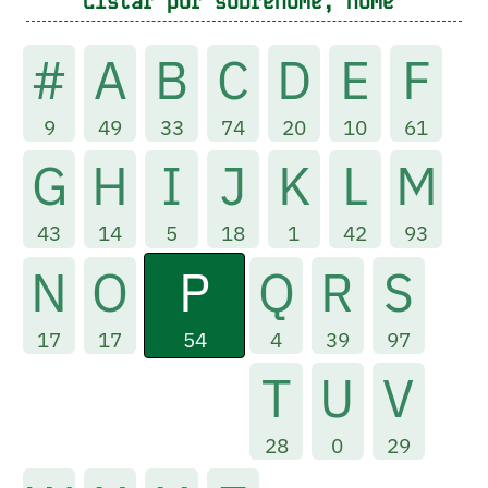
Listar por sobrenome, nome
#
A
B
C
D
E
F
9
49
33
74
20
10
61
G
H
I
J
K
L
M
43
14
5
18
1
42
93
P
N
O
Q
R
S
54
17
17
4
39
97
T
U
V
28
0
29