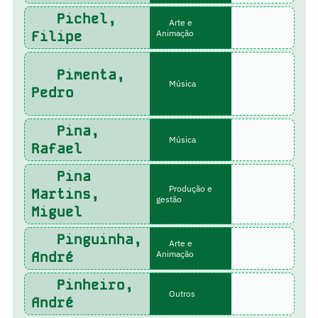
Pichel,
Arte e
Filipe
Animação
Pimenta,
Música
Pedro
Pina,
Música
Rafael
Pina
Produção e
Martins,
gestão
Miguel
Pinguinha,
Arte e
André
Animação
Pinheiro,
Outros
André