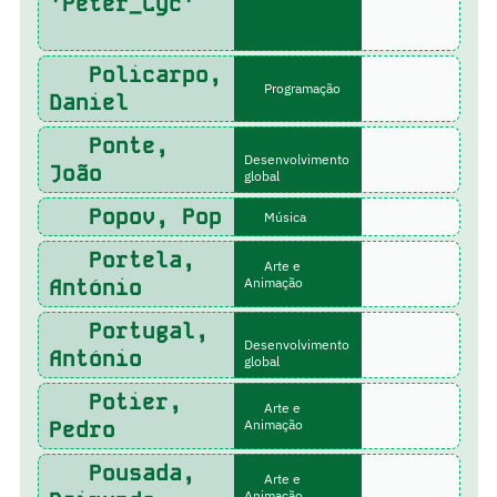
'Peter_Lyc'
Policarpo,
Programação
Daniel
Ponte,
Desenvolvimento
João
global
Popov, Pop
Música
Portela,
Arte e
António
Animação
Portugal,
Desenvolvimento
António
global
Potier,
Arte e
Pedro
Animação
Pousada,
Arte e
Animação