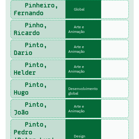
Pinheiro,
Global
Fernando
Pinho,
Arte e
Ricardo
Animação
Pinto,
Arte e
Dario
Animação
Pinto,
Arte e
Helder
Animação
Pinto,
Desenvolvimento
Hugo
global
Pinto,
Arte e
João
Animação
Pinto,
Pedro
Design