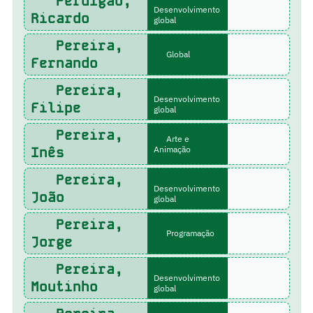
Perdigão,
Desenvolvimento
Ricardo
global
Pereira,
Global
Fernando
Pereira,
Desenvolvimento
Filipe
global
Pereira,
Arte e
Inês
Animação
Pereira,
Desenvolvimento
João
global
Pereira,
Programação
Jorge
Pereira,
Desenvolvimento
Moutinho
global