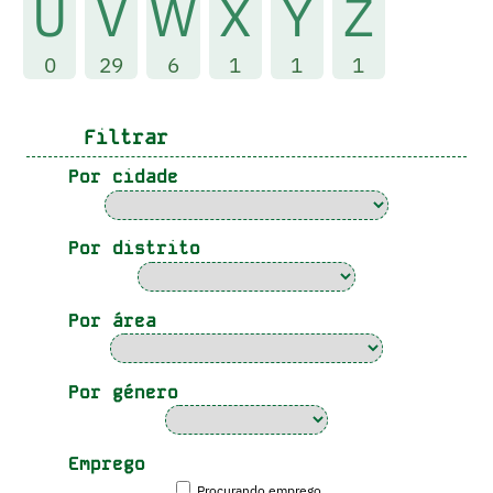
U
V
W
X
Y
Z
0
29
6
1
1
1
Filtrar
Por cidade
Por distrito
Por área
Por género
Emprego
Procurando emprego