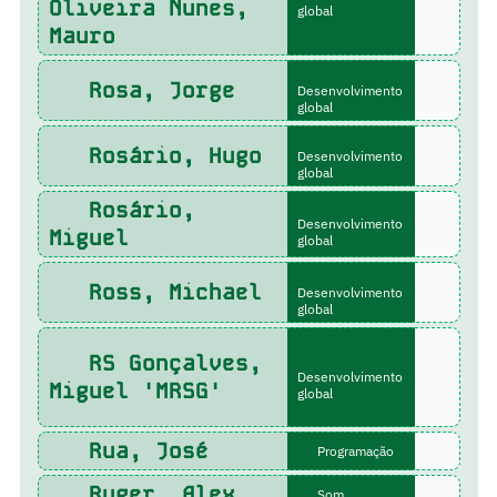
Oliveira Nunes,
global
Mauro
Rosa, Jorge
Desenvolvimento
global
Rosário, Hugo
Desenvolvimento
global
Rosário,
Desenvolvimento
Miguel
global
Ross, Michael
Desenvolvimento
global
RS Gonçalves,
Desenvolvimento
Miguel 'MRSG'
global
Rua, José
Programação
Ruger, Alex
Som