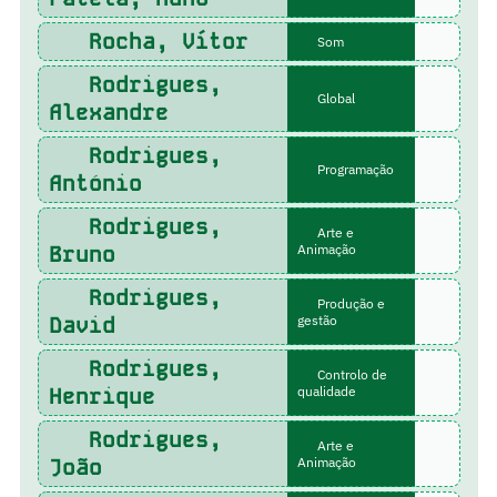
Rocha, Vítor
Som
Rodrigues,
Global
Alexandre
Rodrigues,
Programação
António
Rodrigues,
Arte e
Bruno
Animação
Rodrigues,
Produção e
David
gestão
Rodrigues,
Controlo de
Henrique
qualidade
Rodrigues,
Arte e
João
Animação