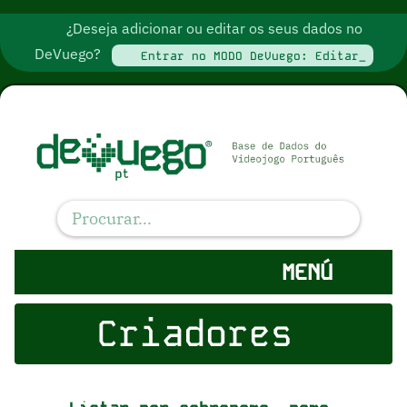
¿Deseja adicionar ou editar os seus dados no
DeVuego?
Entrar no MODO DeVuego: Editar_
MENÚ
Criadores