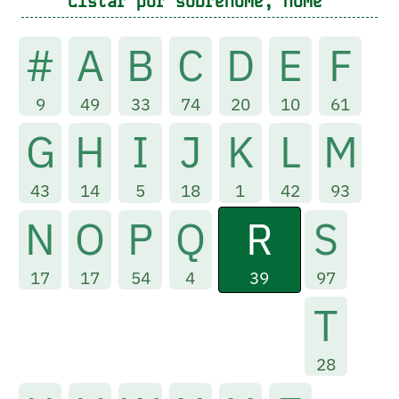
Listar por sobrenome, nome
#
A
B
C
D
E
F
9
49
33
74
20
10
61
G
H
I
J
K
L
M
43
14
5
18
1
42
93
R
N
O
P
Q
S
39
17
17
54
4
97
T
28