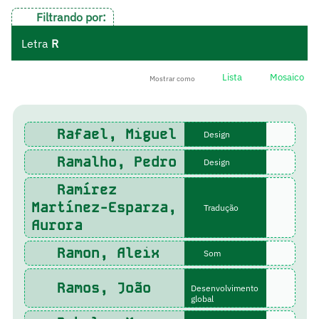
Filtrando por:
Letra
R
Lista
Mosaico
Mostrar como
Rafael, Miguel
Design
Ramalho, Pedro
Design
Ramírez
Martínez-Esparza,
Tradução
Aurora
Ramon, Aleix
Som
Ramos, João
Desenvolvimento
global